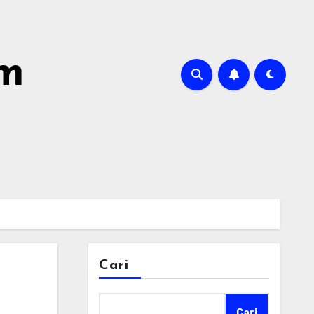
om
Cari
Cari