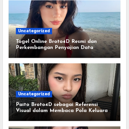
Uncategorized
Togel Online Broto4D Resmi dan
Perkembangan Penyajian Data
Pasaran Modern
Uncategorized
Paito Broto4D sebagai Referensi
Visual dalam Membaca Pola Keluaran
Harian