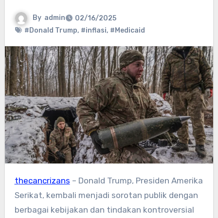
By
admin
02/16/2025
#Donald Trump
,
#inflasi
,
#Medicaid
thecancrizans
– Donald Trump, Presiden Amerika
Serikat, kembali menjadi sorotan publik dengan
berbagai kebijakan dan tindakan kontroversial