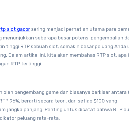
rtp slot gacor
sering menjadi perhatian utama para pema
g menunjukkan seberapa besar potensi pengembalian da
in tinggi RTP sebuah slot, semakin besar peluang Anda 
 Dalam artikel ini, kita akan membahas RTP slot, apa 
gan RTP tertinggi.
kan oleh pengembang game dan biasanya berkisar antara
RTP 96%, berarti secara teori, dari setiap $100 yang
lam jangka panjang. Penting untuk dicatat bahwa RTP b
dikator peluang rata-rata.