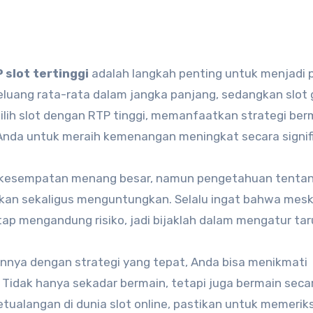
 slot tertinggi
adalah langkah penting untuk menjadi 
luang rata-rata dalam jangka panjang, sedangkan slot 
ih slot dengan RTP tinggi, memanfaatkan strategi ber
Anda untuk meraih kemenangan meningkat secara signif
an kesempatan menang besar, namun pengetahuan tenta
kan sekaligus menguntungkan. Selalu ingat bahwa mes
tap mengandung risiko, jadi bijaklah dalam mengatur tar
a dengan strategi yang tepat, Anda bisa menikmati
i. Tidak hanya sekadar bermain, tetapi juga bermain seca
tualangan di dunia slot online, pastikan untuk memerik