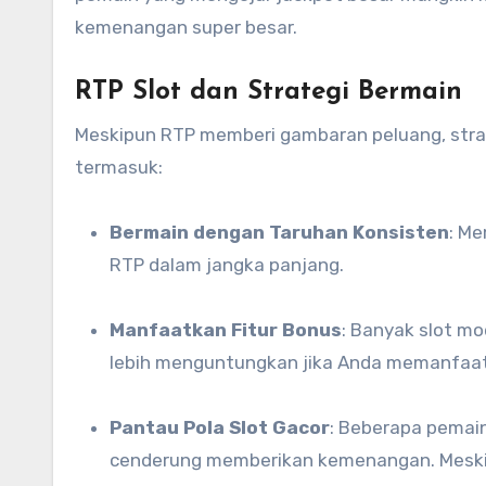
kemenangan super besar.
RTP Slot dan Strategi Bermain
Meskipun RTP memberi gambaran peluang, strat
termasuk:
Bermain dengan Taruhan Konsisten
: M
RTP dalam jangka panjang.
Manfaatkan Fitur Bonus
: Banyak slot mod
lebih menguntungkan jika Anda memanfaatka
Pantau Pola Slot Gacor
: Beberapa pemai
cenderung memberikan kemenangan. Meskip