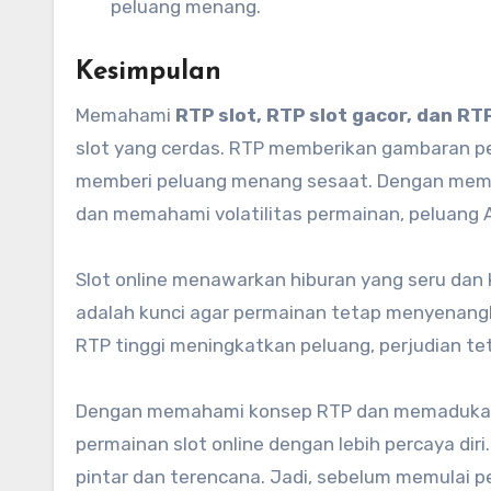
peluang menang.
Kesimpulan
Memahami
RTP slot, RTP slot gacor, dan RTP
slot yang cerdas. RTP memberikan gambaran pe
memberi peluang menang sesaat. Dengan memil
dan memahami volatilitas permainan, peluang 
Slot online menawarkan hiburan yang seru d
adalah kunci agar permainan tetap menyenang
RTP tinggi meningkatkan peluang, perjudian te
Dengan memahami konsep RTP dan memadukanny
permainan slot online dengan lebih percaya dir
pintar dan terencana. Jadi, sebelum memulai pe