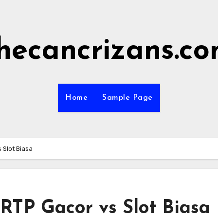
hecancrizans.c
Home
Sample Page
 Slot Biasa
 RTP Gacor vs Slot Biasa