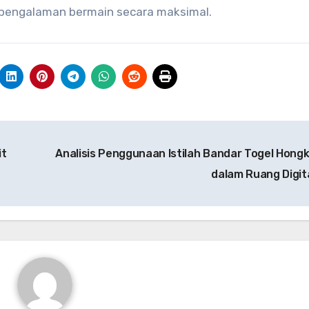
i pengalaman bermain secara maksimal.
it
Analisis Penggunaan Istilah Bandar Togel Hong
dalam Ruang Digit