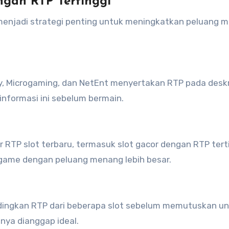
gan RTP Tertinggi
menjadi strategi penting untuk meningkatkan peluang 
, Microgaming, dan NetEnt menyertakan RTP pada deskr
nformasi ini sebelum bermain.
r RTP slot terbaru, termasuk slot gacor dengan RTP terti
ame dengan peluang menang lebih besar.
dingkan RTP dari beberapa slot sebelum memutuskan u
nya dianggap ideal.