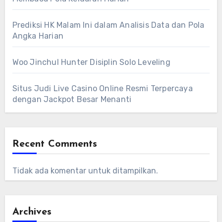
Prediksi HK Malam Ini dalam Analisis Data dan Pola
Angka Harian
Woo Jinchul Hunter Disiplin Solo Leveling
Situs Judi Live Casino Online Resmi Terpercaya
dengan Jackpot Besar Menanti
Recent Comments
Tidak ada komentar untuk ditampilkan.
Archives