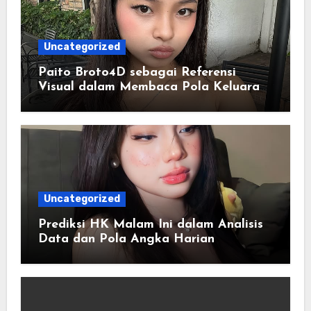
Uncategorized
Paito Broto4D sebagai Referensi
Visual dalam Membaca Pola Keluaran
Harian
Uncategorized
Prediksi HK Malam Ini dalam Analisis
Data dan Pola Angka Harian