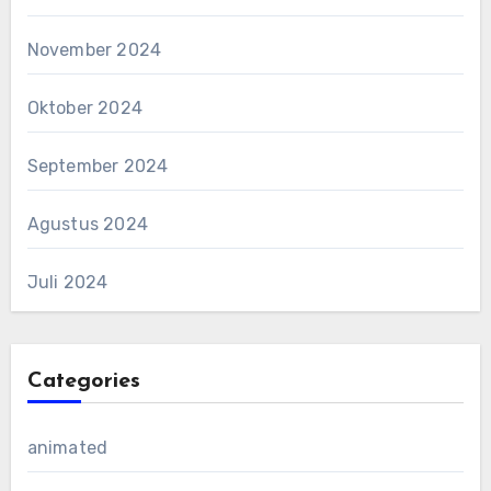
November 2024
Oktober 2024
September 2024
Agustus 2024
Juli 2024
Categories
animated