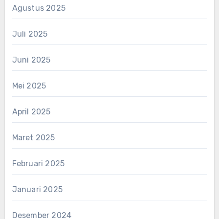
Agustus 2025
Juli 2025
Juni 2025
Mei 2025
April 2025
Maret 2025
Februari 2025
Januari 2025
Desember 2024