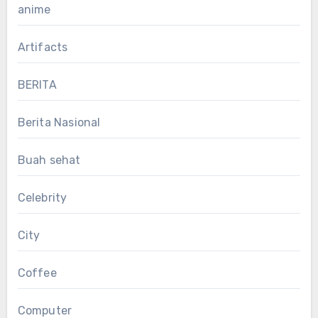
anime
Artifacts
BERITA
Berita Nasional
Buah sehat
Celebrity
City
Coffee
Computer