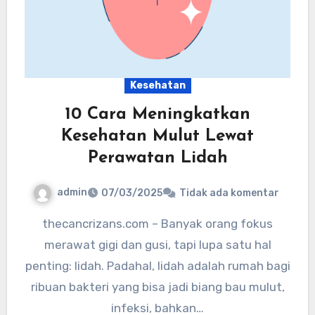
Kesehatan
10 Cara Meningkatkan
Kesehatan Mulut Lewat
Perawatan Lidah
admin
07/03/2025
Tidak ada komentar
thecancrizans.com – Banyak orang fokus
merawat gigi dan gusi, tapi lupa satu hal
penting: lidah. Padahal, lidah adalah rumah bagi
ribuan bakteri yang bisa jadi biang bau mulut,
infeksi, bahkan…