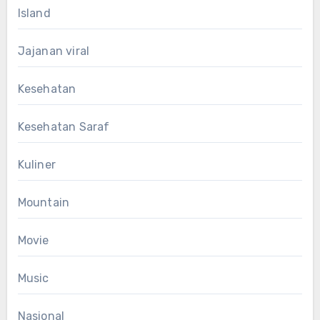
Island
Jajanan viral
Kesehatan
Kesehatan Saraf
Kuliner
Mountain
Movie
Music
Nasional