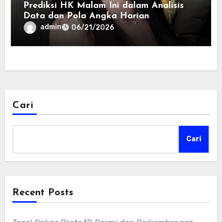
Prediksi HK Malam Ini dalam Analisis
Data dan Pola Angka Harian
admin
06/21/2026
Cari
Cari
Recent Posts