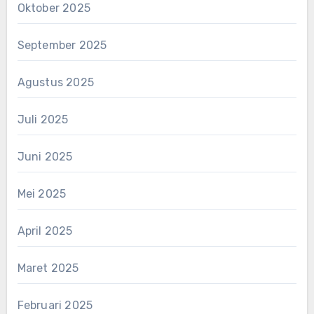
Oktober 2025
September 2025
Agustus 2025
Juli 2025
Juni 2025
Mei 2025
April 2025
Maret 2025
Februari 2025