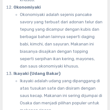
Okonomiyaki
Okonomiyaki adalah sejenis pancake
savory yang terbuat dari adonan telur dan
tepung yang dicampur dengan kubis dan
berbagai bahan lainnya seperti daging
babi, kimchi, dan sayuran. Makanan ini
biasanya disajikan dengan topping
seperti serpihan ikan kering, mayones,
dan saus okonomiyaki khusus.
Ikayaki (Udang Bakar)
Ikayaki adalah udang yang dipanggang di
atas tusukan sate dan disiram dengan
saus kecap. Makanan ini sering dijumpai di
Osaka dan menjadi pilihan populer untuk