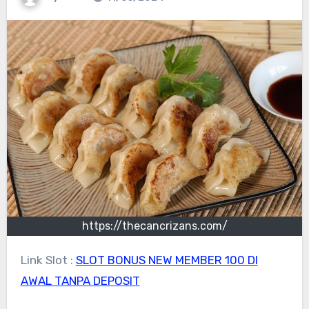
https://thecancrizans.com/
Link Slot :
SLOT BONUS NEW MEMBER 100 DI
AWAL TANPA DEPOSIT