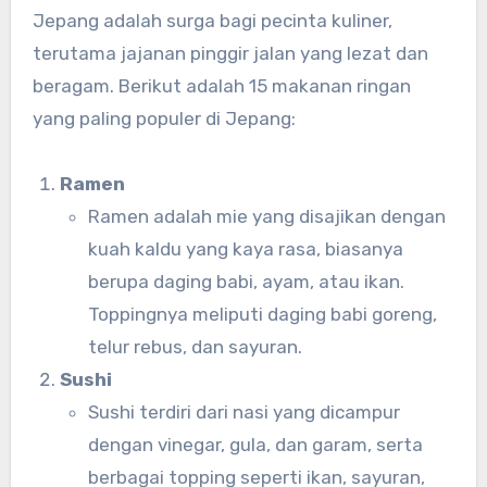
Jepang adalah surga bagi pecinta kuliner,
terutama jajanan pinggir jalan yang lezat dan
beragam. Berikut adalah 15 makanan ringan
yang paling populer di Jepang:
Ramen
Ramen adalah mie yang disajikan dengan
kuah kaldu yang kaya rasa, biasanya
berupa daging babi, ayam, atau ikan.
Toppingnya meliputi daging babi goreng,
telur rebus, dan sayuran.
Sushi
Sushi terdiri dari nasi yang dicampur
dengan vinegar, gula, dan garam, serta
berbagai topping seperti ikan, sayuran,