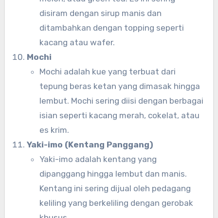
disiram dengan sirup manis dan
ditambahkan dengan topping seperti
kacang atau wafer.
Mochi
Mochi adalah kue yang terbuat dari
tepung beras ketan yang dimasak hingga
lembut. Mochi sering diisi dengan berbagai
isian seperti kacang merah, cokelat, atau
es krim.
Yaki-imo (Kentang Panggang)
Yaki-imo adalah kentang yang
dipanggang hingga lembut dan manis.
Kentang ini sering dijual oleh pedagang
keliling yang berkeliling dengan gerobak
khusus.