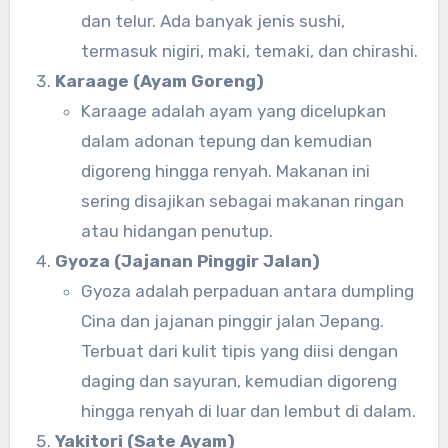
dan telur. Ada banyak jenis sushi,
termasuk nigiri, maki, temaki, dan chirashi.
Karaage (Ayam Goreng)
Karaage adalah ayam yang dicelupkan
dalam adonan tepung dan kemudian
digoreng hingga renyah. Makanan ini
sering disajikan sebagai makanan ringan
atau hidangan penutup.
Gyoza (Jajanan Pinggir Jalan)
Gyoza adalah perpaduan antara dumpling
Cina dan jajanan pinggir jalan Jepang.
Terbuat dari kulit tipis yang diisi dengan
daging dan sayuran, kemudian digoreng
hingga renyah di luar dan lembut di dalam.
Yakitori (Sate Ayam)