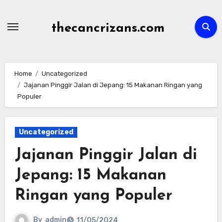
Skip
to
thecancrizans.com
content
Home
Uncategorized
Jajanan Pinggir Jalan di Jepang: 15 Makanan Ringan yang
Populer
Uncategorized
Jajanan Pinggir Jalan di
Jepang: 15 Makanan
Ringan yang Populer
By
admin
11/05/2024