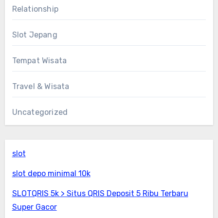
Relationship
Slot Jepang
Tempat Wisata
Travel & Wisata
Uncategorized
slot
slot depo minimal 10k
SLOTQRIS 5k > Situs QRIS Deposit 5 Ribu Terbaru
Super Gacor