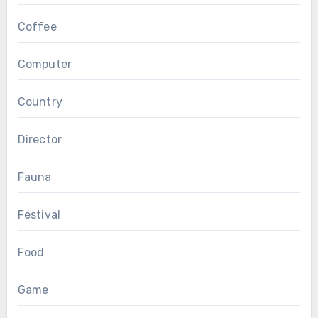
Coffee
Computer
Country
Director
Fauna
Festival
Food
Game