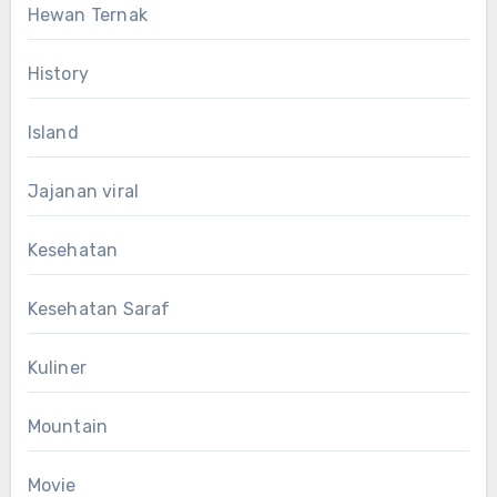
Hewan Ternak
History
Island
Jajanan viral
Kesehatan
Kesehatan Saraf
Kuliner
Mountain
Movie