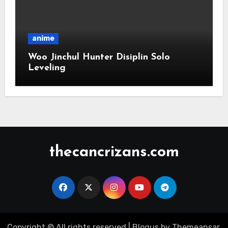
anime
Woo Jinchul Hunter Disiplin Solo
Leveling
thecancrizans.com
Copyright © All rights reserved
|
Blogus
by
Themeansar
.