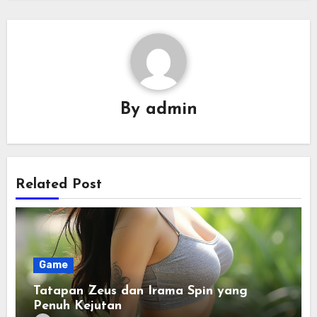
By
admin
Related Post
Game
Tatapan Zeus dan Irama Spin yang
Penuh Kejutan