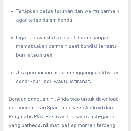
Tetapkan batas taruhan dan waktu bermain
agar tetap dalam kendali.
Ingat bahwa slot adalah hiburan; jangan
memaksakan bermain saat kondisi terburu-
buru atau stres.
Jika permainan mulai mengganggu aktivitas
sehari-hari, beri waktu istirahat.
Dengan panduan ini, Anda siap untuk download
dan memainkan Spaceman versi Android dari
Pragmatic Play. Rasakan sensasi crash-game
yang berbeda, nikmati setiap momen terbang