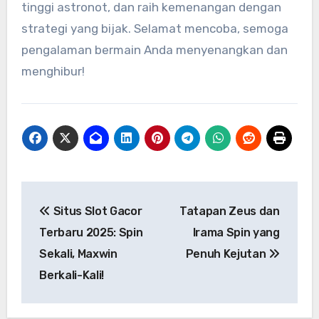
tinggi astronot, dan raih kemenangan dengan
strategi yang bijak. Selamat mencoba, semoga
pengalaman bermain Anda menyenangkan dan
menghibur!
Navigasi
Situs Slot Gacor
Tatapan Zeus dan
pos
Terbaru 2025: Spin
Irama Spin yang
Sekali, Maxwin
Penuh Kejutan
Berkali-Kali!