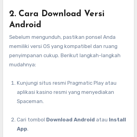
2. Cara Download Versi
Android
Sebelum mengunduh, pastikan ponsel Anda
memiliki versi OS yang kompatibel dan ruang
penyimpanan cukup. Berikut langkah-langkah
mudahnya:
Kunjungi situs resmi Pragmatic Play atau
aplikasi kasino resmi yang menyediakan
Spaceman.
Cari tombol
Download Android
atau
Install
App
.