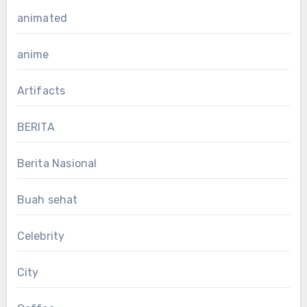
animated
anime
Artifacts
BERITA
Berita Nasional
Buah sehat
Celebrity
City