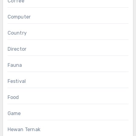
Coffee
Computer
Country
Director
Fauna
Festival
Food
Game
Hewan Ternak