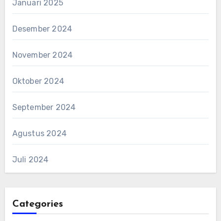
Januari 2025
Desember 2024
November 2024
Oktober 2024
September 2024
Agustus 2024
Juli 2024
Categories