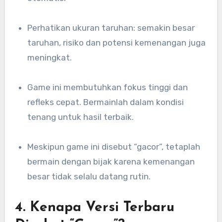
Perhatikan ukuran taruhan: semakin besar
taruhan, risiko dan potensi kemenangan juga
meningkat.
Game ini membutuhkan fokus tinggi dan
refleks cepat. Bermainlah dalam kondisi
tenang untuk hasil terbaik.
Meskipun game ini disebut “gacor”, tetaplah
bermain dengan bijak karena kemenangan
besar tidak selalu datang rutin.
4. Kenapa Versi Terbaru