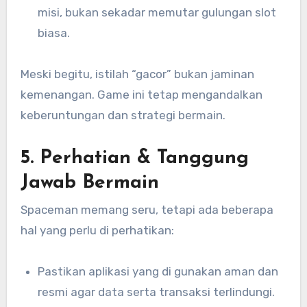
misi, bukan sekadar memutar gulungan slot
biasa.
Meski begitu, istilah “gacor” bukan jaminan
kemenangan. Game ini tetap mengandalkan
keberuntungan dan strategi bermain.
5. Perhatian & Tanggung
Jawab Bermain
Spaceman memang seru, tetapi ada beberapa
hal yang perlu di perhatikan:
Pastikan aplikasi yang di gunakan aman dan
resmi agar data serta transaksi terlindungi.