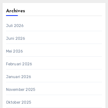
Archives
Juli 2026
Juni 2026
Mei 2026
Februari 2026
Januari 2026
November 2025
Oktober 2025