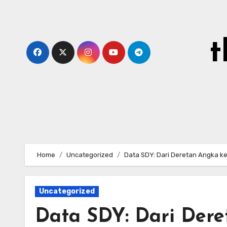
Skip
to
content
t
Home
Uncategorized
Data SDY: Dari Deretan Angka ke 
Uncategorized
Data SDY: Dari Dere