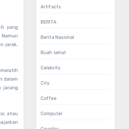
Artifacts
BERITA
ti yang
n. Namun
Berita Nasional
n jarak,
Buah sehat
Celebrity
 melatih
an dalam
City
a jarang
Coffee
si, atau
Computer
gajarkan
Country