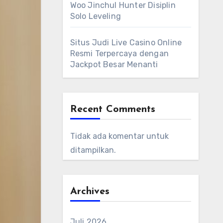
Woo Jinchul Hunter Disiplin
Solo Leveling
Situs Judi Live Casino Online
Resmi Terpercaya dengan
Jackpot Besar Menanti
Recent Comments
Tidak ada komentar untuk
ditampilkan.
Archives
Juli 2026