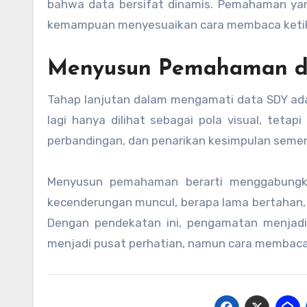
bahwa data bersifat dinamis. Pemahaman yang
kemampuan menyesuaikan cara membaca ketika
Menyusun Pemahaman d
Tahap lanjutan dalam mengamati data SDY ad
lagi hanya dilihat sebagai pola visual, tetap
perbandingan, dan penarikan kesimpulan sement
Menyusun pemahaman berarti menggabungka
kecenderungan muncul, berapa lama bertahan, 
Dengan pendekatan ini, pengamatan menjadi l
menjadi pusat perhatian, namun cara membaca