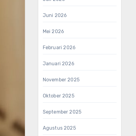
Juni 2026
Mei 2026
Februari 2026
Januari 2026
November 2025
Oktober 2025
September 2025
Agustus 2025