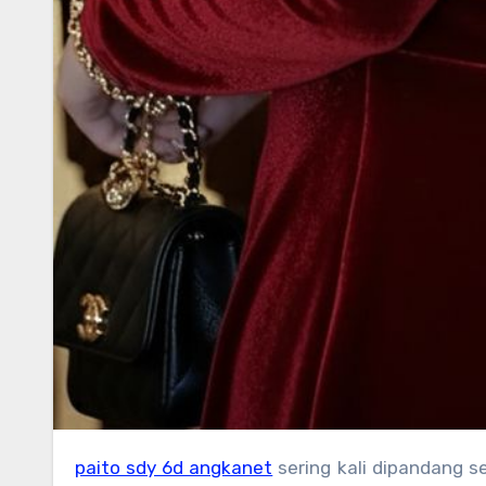
paito sdy 6d angkanet
sering kali dipandang s