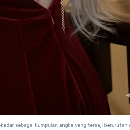
ekadar sebagai kumpulan angka yang tersaji berurutan d