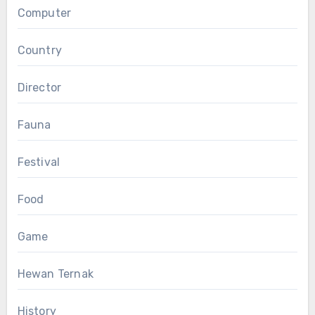
Computer
Country
Director
Fauna
Festival
Food
Game
Hewan Ternak
History