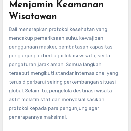
Menjamin Keamanan
Wisatawan
Bali menerapkan protokol kesehatan yang
mencakup pemeriksaan suhu, kewajiban
penggunaan masker, pembatasan kapasitas
pengunjung di berbagai lokasi wisata, serta
pengaturan jarak aman. Semua langkah
tersebut mengikuti standar internasional yang
terus diperbarui seiring perkembangan situasi
global. Selain itu, pengelola destinasi wisata
aktif melatih staf dan menyosialisasikan
protokol kepada para pengunjung agar
penerapannya maksimal.