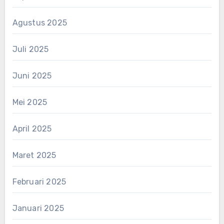
Agustus 2025
Juli 2025
Juni 2025
Mei 2025
April 2025
Maret 2025
Februari 2025
Januari 2025