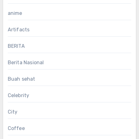
anime
Artifacts
BERITA
Berita Nasional
Buah sehat
Celebrity
City
Coffee