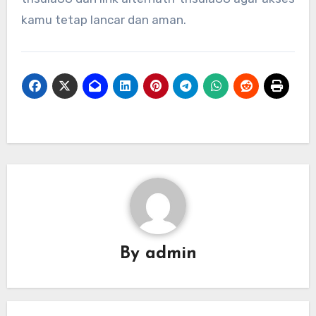
kamu tetap lancar dan aman.
By
admin