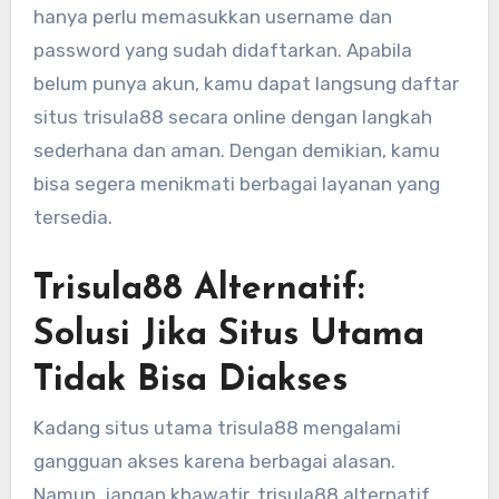
hanya perlu memasukkan username dan
password yang sudah didaftarkan. Apabila
belum punya akun, kamu dapat langsung daftar
situs trisula88 secara online dengan langkah
sederhana dan aman. Dengan demikian, kamu
bisa segera menikmati berbagai layanan yang
tersedia.
Trisula88 Alternatif:
Solusi Jika Situs Utama
Tidak Bisa Diakses
Kadang situs utama trisula88 mengalami
gangguan akses karena berbagai alasan.
Namun, jangan khawatir, trisula88 alternatif