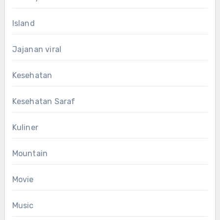
Island
Jajanan viral
Kesehatan
Kesehatan Saraf
Kuliner
Mountain
Movie
Music