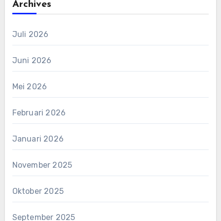
Archives
Juli 2026
Juni 2026
Mei 2026
Februari 2026
Januari 2026
November 2025
Oktober 2025
September 2025