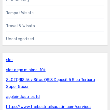
Tempat Wisata
Travel & Wisata
Uncategorized
slot
slot depo minimal 10k
SLOTQRIS 5k > Situs QRIS Deposit 5 Ribu Terbaru
Super Gacor
appleindustriesltd
https://www.thebestnailsaustin.com/services