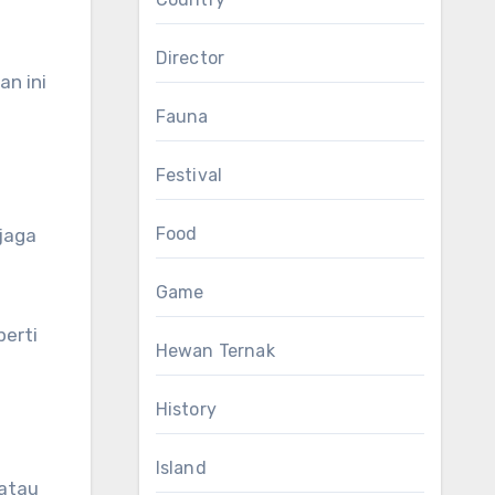
Director
an ini
Fauna
Festival
Food
njaga
Game
perti
Hewan Ternak
History
Island
 atau