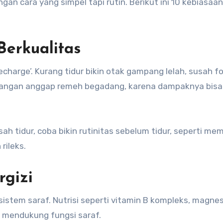
gan cara yang simpel tapi rutin. Berikut ini 10 kebiasaa
Berkualitas
charge’. Kurang tidur bikin otak gampang lelah, susah f
 Jangan anggap remeh begadang, karena dampaknya bisa
ah tidur, coba bikin rutinitas sebelum tidur, seperti m
rileks.
rgizi
stem saraf. Nutrisi seperti vitamin B kompleks, magne
 mendukung fungsi saraf.