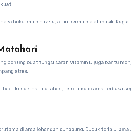
 kuat.
aca buku, main puzzle, atau bermain alat musik. Kegiat
Matahari
ang penting buat fungsi saraf. Vitamin D juga bantu me
mpang stres.
i buat kena sinar matahari, terutama di area terbuka se
erutama di area leher dan punggung. Duduk terlalu lama