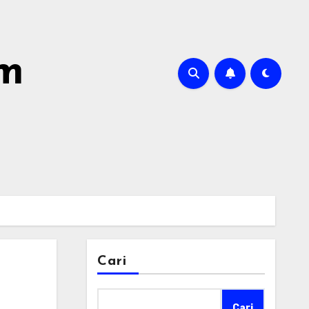
om
Cari
Cari