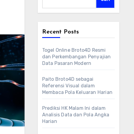
Recent Posts
Togel Online Broto4D Resmi
dan Perkembangan Penyajian
Data Pasaran Modern
Paito Broto4D sebagai
Referensi Visual dalam
Membaca Pola Keluaran Harian
Prediksi HK Malam Ini dalam
Analisis Data dan Pola Angka
Harian