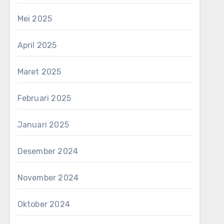
Mei 2025
April 2025
Maret 2025
Februari 2025
Januari 2025
Desember 2024
November 2024
Oktober 2024