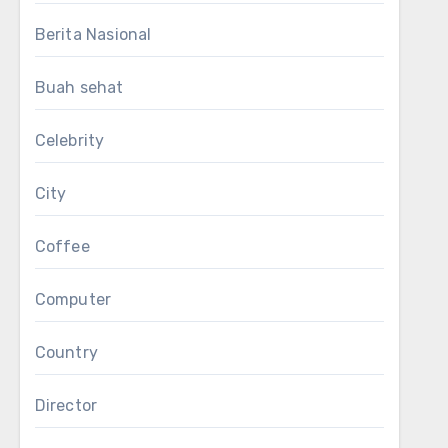
Berita Nasional
Buah sehat
Celebrity
City
Coffee
Computer
Country
Director