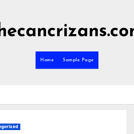
hecancrizans.c
Home
Sample Page
egorized