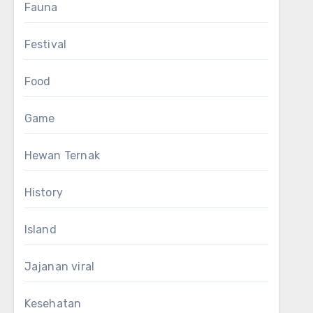
Fauna
Festival
Food
Game
Hewan Ternak
History
Island
Jajanan viral
Kesehatan