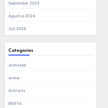
September 2024
Agustus 2024
Juli 2024
Categories
animated
anime
Artifacts
BERITA