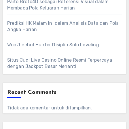
Paito Broto4D sebagai Referensi Visual dalam
Membaca Pola Keluaran Harian
Prediksi HK Malam Ini dalam Analisis Data dan Pola
Angka Harian
Woo Jinchul Hunter Disiplin Solo Leveling
Situs Judi Live Casino Online Resmi Terpercaya
dengan Jackpot Besar Menanti
Recent Comments
Tidak ada komentar untuk ditampilkan.