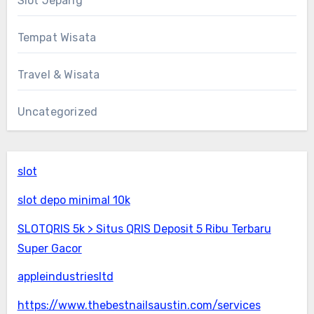
Slot Jepang
Tempat Wisata
Travel & Wisata
Uncategorized
slot
slot depo minimal 10k
SLOTQRIS 5k > Situs QRIS Deposit 5 Ribu Terbaru
Super Gacor
appleindustriesltd
https://www.thebestnailsaustin.com/services