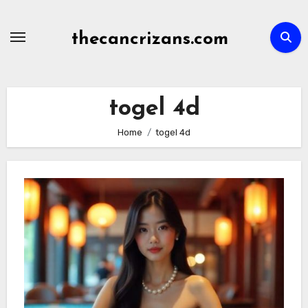
Skip
to
thecancrizans.com
content
togel 4d
Home
togel 4d