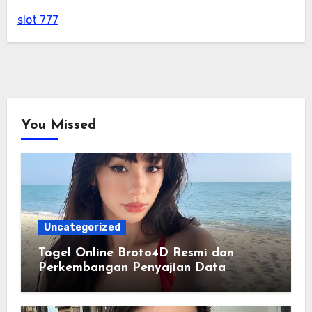
slot 777
You Missed
Uncategorized
Togel Online Broto4D Resmi dan
Perkembangan Penyajian Data
Pasaran Modern