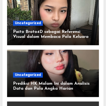
Uncategorized
Paito Broto4D sebagai Referensi
Visual dalam Membaca Pola Keluaran
Harian
Uncategorized
Prediksi HK Malam Ini dalam Analisis
Data dan Pola Angka Harian