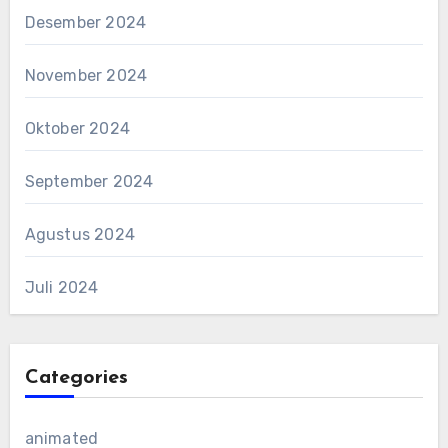
Desember 2024
November 2024
Oktober 2024
September 2024
Agustus 2024
Juli 2024
Categories
animated