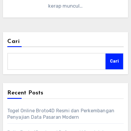
kerap muncul…
Cari
Cari
Recent Posts
Togel Online Broto4D Resmi dan Perkembangan
Penyajian Data Pasaran Modern