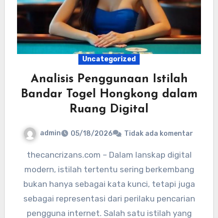
Uncategorized
Analisis Penggunaan Istilah
Bandar Togel Hongkong dalam
Ruang Digital
admin
05/18/2026
Tidak ada komentar
thecancrizans.com – Dalam lanskap digital
modern, istilah tertentu sering berkembang
bukan hanya sebagai kata kunci, tetapi juga
sebagai representasi dari perilaku pencarian
pengguna internet. Salah satu istilah yang