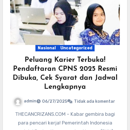
Nasional
Uncategorized
Peluang Karier Terbuka!
Pendaftaran CPNS 2025 Resmi
Dibuka, Cek Syarat dan Jadwal
Lengkapnya
admin
06/27/2025
Tidak ada komentar
THECANCRIZANS.COM – Kabar gembira bagi
para pencari kerja! Pemerintah Indonesia