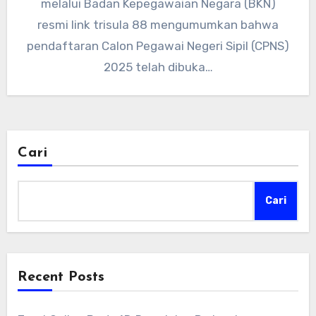
melalui Badan Kepegawaian Negara (BKN)
resmi link trisula 88 mengumumkan bahwa
pendaftaran Calon Pegawai Negeri Sipil (CPNS)
2025 telah dibuka…
Cari
Cari
Recent Posts