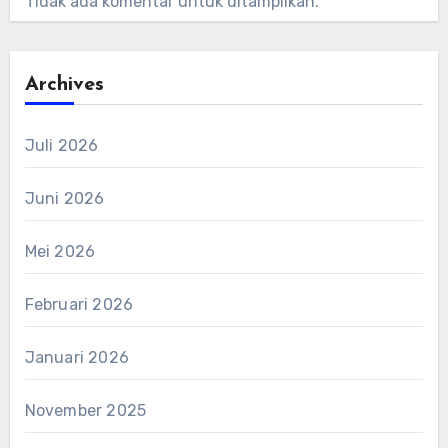
Tidak ada komentar untuk ditampilkan.
Archives
Juli 2026
Juni 2026
Mei 2026
Februari 2026
Januari 2026
November 2025