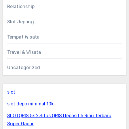
Relationship
Slot Jepang
Tempat Wisata
Travel & Wisata
Uncategorized
slot
slot depo minimal 10k
SLOTQRIS 5k > Situs QRIS Deposit 5 Ribu Terbaru
Super Gacor