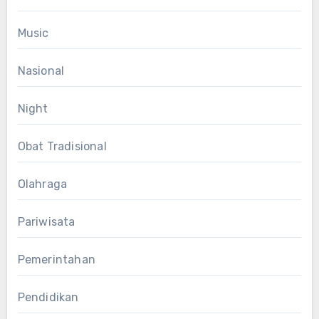
Music
Nasional
Night
Obat Tradisional
Olahraga
Pariwisata
Pemerintahan
Pendidikan