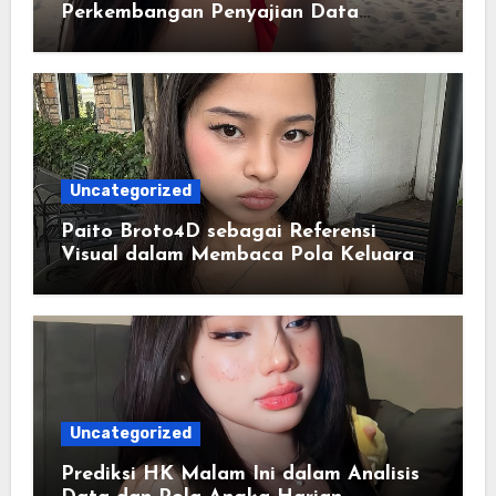
Perkembangan Penyajian Data
Pasaran Modern
Uncategorized
Paito Broto4D sebagai Referensi
Visual dalam Membaca Pola Keluaran
Harian
Uncategorized
Prediksi HK Malam Ini dalam Analisis