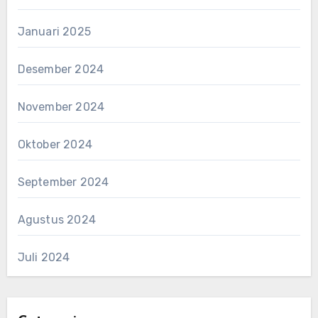
Januari 2025
Desember 2024
November 2024
Oktober 2024
September 2024
Agustus 2024
Juli 2024