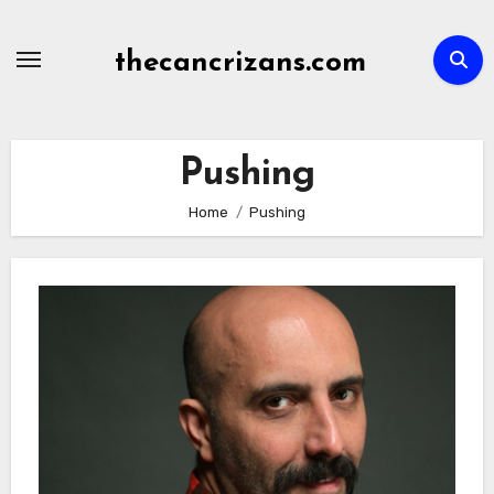
Skip
to
thecancrizans.com
content
Pushing
Home
Pushing