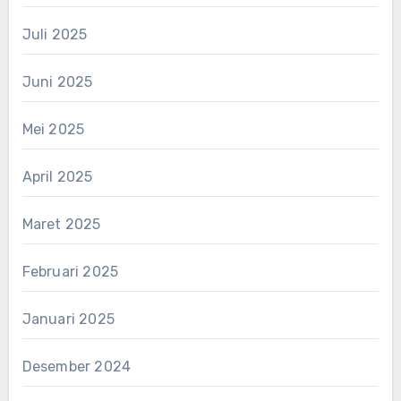
Juli 2025
Juni 2025
Mei 2025
April 2025
Maret 2025
Februari 2025
Januari 2025
Desember 2024