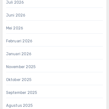
Juli 2026
Juni 2026
Mei 2026
Februari 2026
Januari 2026
November 2025
Oktober 2025
September 2025
Agustus 2025