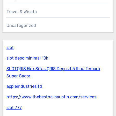
Travel & Wisata
Uncategorized
slot
slot depo minimal 10k
SLOTQRIS 5k > Situs QRIS Deposit 5 Ribu Terbaru
Super Gacor
appleindustriesltd
https://www.thebestnailsaustin.com/services
slot 777