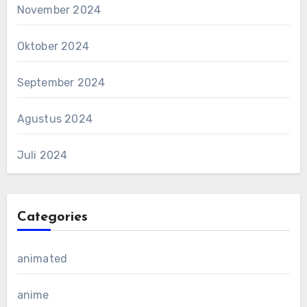
November 2024
Oktober 2024
September 2024
Agustus 2024
Juli 2024
Categories
animated
anime