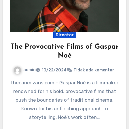
Director
The Provocative Films of Gaspar
Noé
admin
10/22/2024
Tidak ada komentar
thecancrizans.com – Gaspar Noé is a filmmaker
renowned for his bold, provocative films that
push the boundaries of traditional cinema.
Known for his unflinching approach to
storytelling, Noé’s work often…