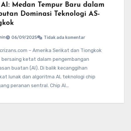
 AI: Medan Tempur Baru dalam
butan Dominasi Teknologi AS-
gkok
min
06/09/2025
Tidak ada komentar
ni bersaing ketat dalam pengembangan
san buatan (AI). Di balik kecanggihan
at lunak dan algoritma AI, teknologi chip
ng peranan sentral. Chip AI…