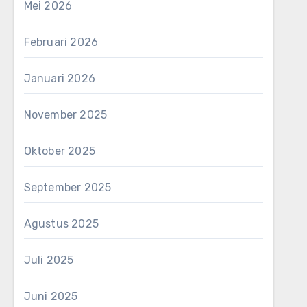
Mei 2026
Februari 2026
Januari 2026
November 2025
Oktober 2025
September 2025
Agustus 2025
Juli 2025
Juni 2025