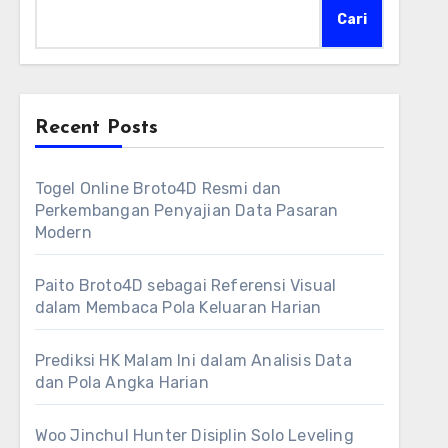
Cari
Recent Posts
Togel Online Broto4D Resmi dan
Perkembangan Penyajian Data Pasaran
Modern
Paito Broto4D sebagai Referensi Visual
dalam Membaca Pola Keluaran Harian
Prediksi HK Malam Ini dalam Analisis Data
dan Pola Angka Harian
Woo Jinchul Hunter Disiplin Solo Leveling