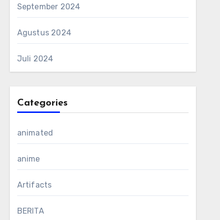
September 2024
Agustus 2024
Juli 2024
Categories
animated
anime
Artifacts
BERITA