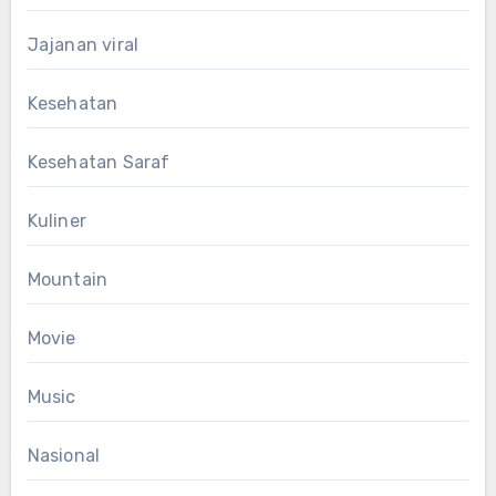
Jajanan viral
Kesehatan
Kesehatan Saraf
Kuliner
Mountain
Movie
Music
Nasional