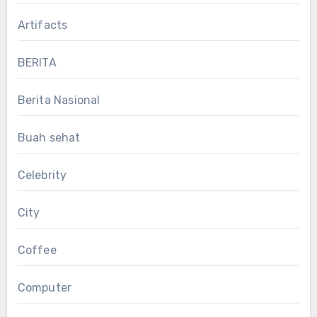
Artifacts
BERITA
Berita Nasional
Buah sehat
Celebrity
City
Coffee
Computer