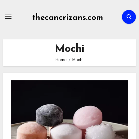
Skip
to
thecancrizans.com
content
Mochi
Home
Mochi