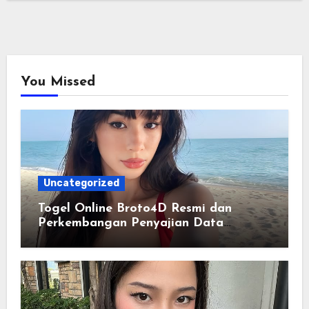
You Missed
Uncategorized
Togel Online Broto4D Resmi dan
Perkembangan Penyajian Data
Pasaran Modern