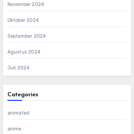
November 2024
Oktober 2024
September 2024
Agustus 2024
Juli 2024
Categories
animated
anime