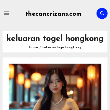
Skip
to
thecancrizans.com
content
keluaran togel hongkong
Home
keluaran togel hongkong