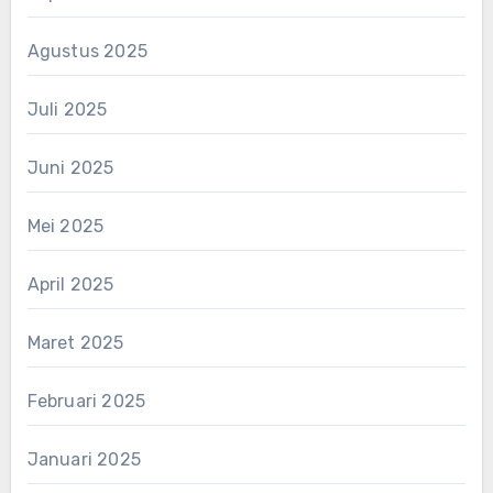
Agustus 2025
Juli 2025
Juni 2025
Mei 2025
April 2025
Maret 2025
Februari 2025
Januari 2025