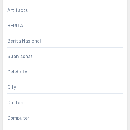
Artifacts
BERITA
Berita Nasional
Buah sehat
Celebrity
City
Coffee
Computer