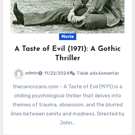
Movie
A Taste of Evil (1971): A Gothic
Thriller
admin
11/22/2024
Tidak ada komentar
thecancrizans.com – A Taste of Evil (1971) is a
chilling psychological thriller that delves into
themes of trauma, obsession, and the blurred
lines between sanity and madness. Directed by
John…