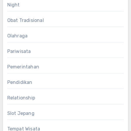
Night
Obat Tradisional
Olahraga
Pariwisata
Pemerintahan
Pendidikan
Relationship
Slot Jepang
Tempat Wisata