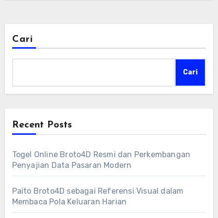
Cari
Cari
Recent Posts
Togel Online Broto4D Resmi dan Perkembangan
Penyajian Data Pasaran Modern
Paito Broto4D sebagai Referensi Visual dalam
Membaca Pola Keluaran Harian