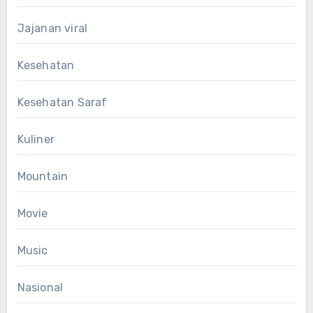
Jajanan viral
Kesehatan
Kesehatan Saraf
Kuliner
Mountain
Movie
Music
Nasional