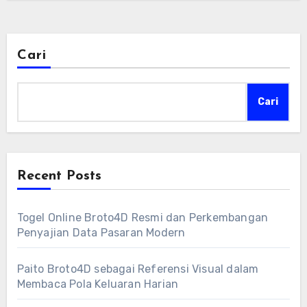
Cari
Cari
Recent Posts
Togel Online Broto4D Resmi dan Perkembangan
Penyajian Data Pasaran Modern
Paito Broto4D sebagai Referensi Visual dalam
Membaca Pola Keluaran Harian