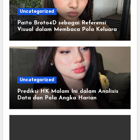
Uncategorized
Paito Broto4D sebagai Referensi
Visual dalam Membaca Pola Keluaran
Harian
Uncategorized
Prediksi HK Malam Ini dalam Analisis
Data dan Pola Angka Harian