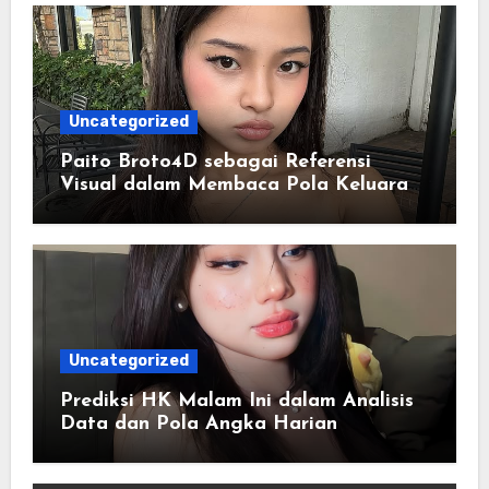
Uncategorized
Paito Broto4D sebagai Referensi
Visual dalam Membaca Pola Keluaran
Harian
Uncategorized
Prediksi HK Malam Ini dalam Analisis
Data dan Pola Angka Harian