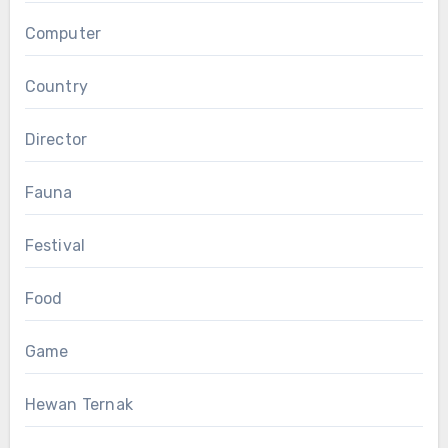
Computer
Country
Director
Fauna
Festival
Food
Game
Hewan Ternak