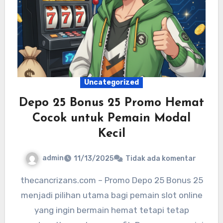
Uncategorized
Depo 25 Bonus 25 Promo Hemat
Cocok untuk Pemain Modal
Kecil
admin
11/13/2025
Tidak ada komentar
thecancrizans.com – Promo Depo 25 Bonus 25
menjadi pilihan utama bagi pemain slot online
yang ingin bermain hemat tetapi tetap