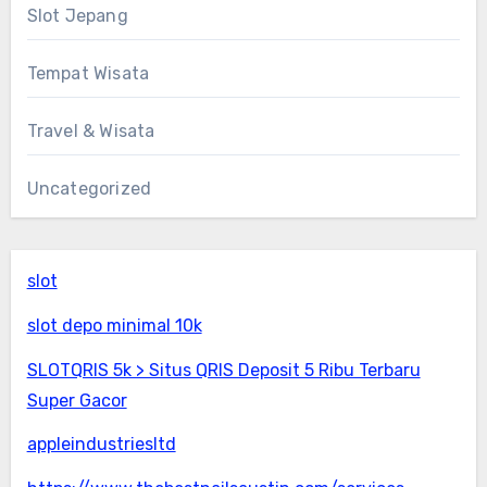
Slot Jepang
Tempat Wisata
Travel & Wisata
Uncategorized
slot
slot depo minimal 10k
SLOTQRIS 5k > Situs QRIS Deposit 5 Ribu Terbaru
Super Gacor
appleindustriesltd