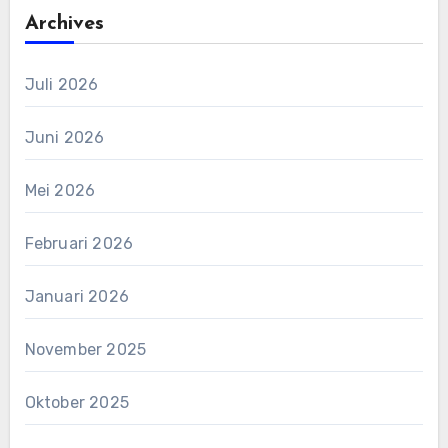
Archives
Juli 2026
Juni 2026
Mei 2026
Februari 2026
Januari 2026
November 2025
Oktober 2025