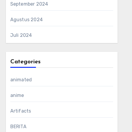
September 2024
Agustus 2024
Juli 2024
Categories
animated
anime
Artifacts
BERITA