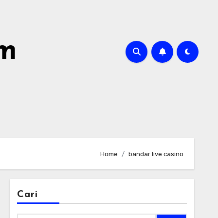
om
Home
bandar live casino
Cari