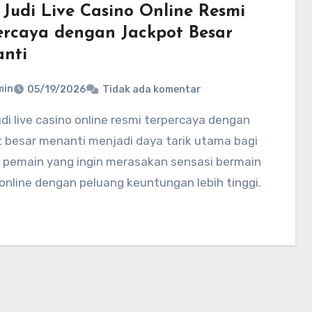
s Judi Live Casino Online Resmi
ercaya dengan Jackpot Besar
nti
min
05/19/2026
Tidak ada komentar
t besar menanti menjadi daya tarik utama bagi
 pemain yang ingin merasakan sensasi bermain
online dengan peluang keuntungan lebih tinggi.