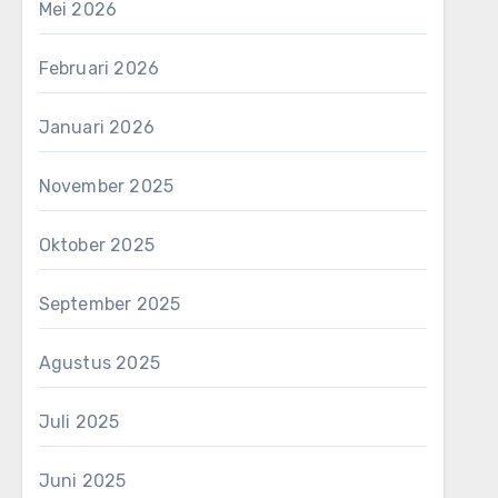
Mei 2026
Februari 2026
Januari 2026
November 2025
Oktober 2025
September 2025
Agustus 2025
Juli 2025
Juni 2025