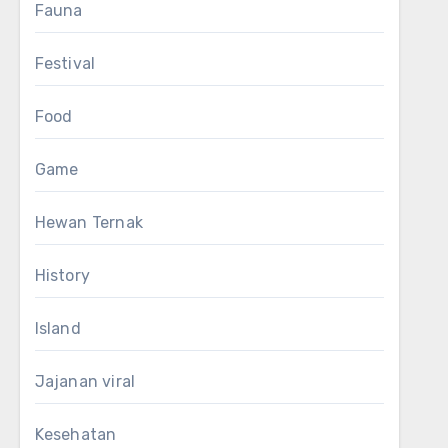
Fauna
Festival
Food
Game
Hewan Ternak
History
Island
Jajanan viral
Kesehatan