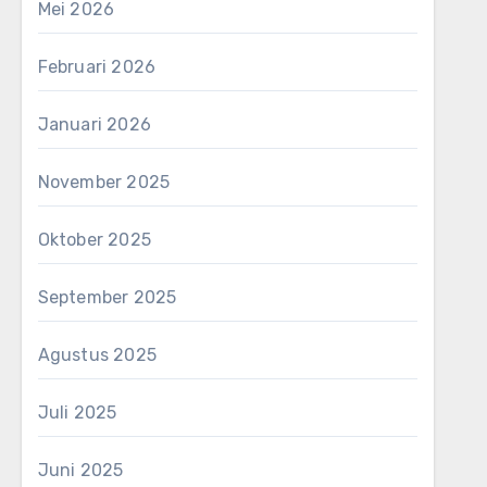
Mei 2026
Februari 2026
Januari 2026
November 2025
Oktober 2025
September 2025
Agustus 2025
Juli 2025
Juni 2025