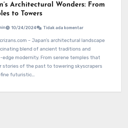
n’s Architectural Wonders: From
les to Towers
min
10/24/2024
Tidak ada komentar
scinating blend of ancient traditions and
g-edge modernity. From serene temples that
 stories of the past to towering skyscrapers
fine futuristic…