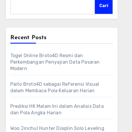
Cari
Recent Posts
Togel Online Broto4D Resmi dan
Perkembangan Penyajian Data Pasaran
Modern
Paito Broto4D sebagai Referensi Visual
dalam Membaca Pola Keluaran Harian
Prediksi HK Malam Ini dalam Analisis Data
dan Pola Angka Harian
Woo Jinchul Hunter Disiplin Solo Leveling