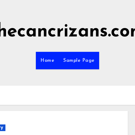
hecancrizans.c
Home
Sample Page
ry