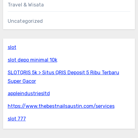
Travel & Wisata
Uncategorized
slot
slot depo minimal 10k
SLOTQRIS 5k > Situs QRIS Deposit 5 Ribu Terbaru
Super Gacor
appleindustriesltd
https://www.thebestnailsaustin.com/services
slot 777