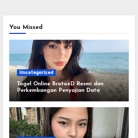
You Missed
Uncategorized
Togel Online Broto4D Resmi dan
Perkembangan Penyajian Data
Pasaran Modern