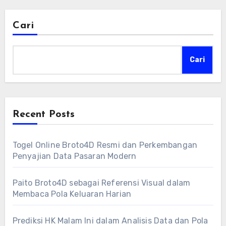
Cari
Cari
Recent Posts
Togel Online Broto4D Resmi dan Perkembangan
Penyajian Data Pasaran Modern
Paito Broto4D sebagai Referensi Visual dalam
Membaca Pola Keluaran Harian
Prediksi HK Malam Ini dalam Analisis Data dan Pola