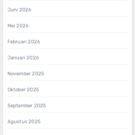
Juni 2026
Mei 2026
Februari 2026
Januari 2026
November 2025
Oktober 2025
September 2025
Agustus 2025