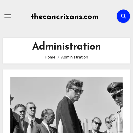
Skip
to
thecancrizans.com
content
Administration
Home
Administration