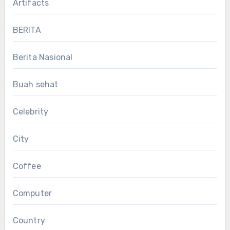
Artifacts
BERITA
Berita Nasional
Buah sehat
Celebrity
City
Coffee
Computer
Country