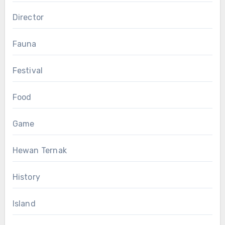
Director
Fauna
Festival
Food
Game
Hewan Ternak
History
Island