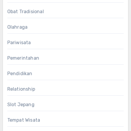
Obat Tradisional
Olahraga
Pariwisata
Pemerintahan
Pendidikan
Relationship
Slot Jepang
Tempat Wisata