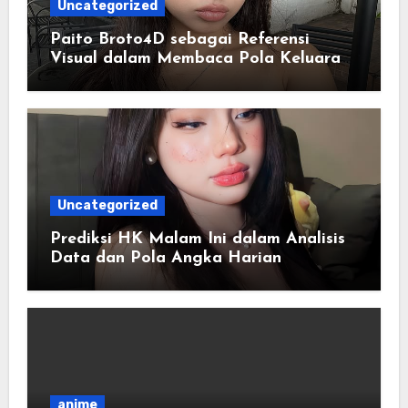
Uncategorized
Paito Broto4D sebagai Referensi
Visual dalam Membaca Pola Keluaran
Harian
Uncategorized
Prediksi HK Malam Ini dalam Analisis
Data dan Pola Angka Harian
anime