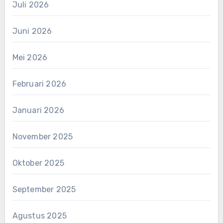
Juli 2026
Juni 2026
Mei 2026
Februari 2026
Januari 2026
November 2025
Oktober 2025
September 2025
Agustus 2025