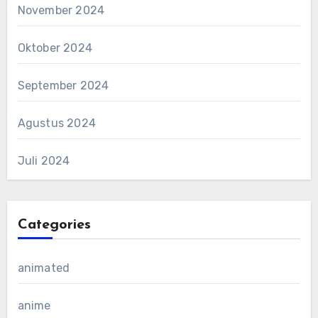
November 2024
Oktober 2024
September 2024
Agustus 2024
Juli 2024
Categories
animated
anime