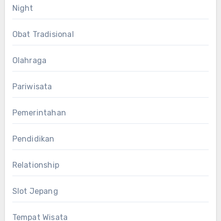
Night
Obat Tradisional
Olahraga
Pariwisata
Pemerintahan
Pendidikan
Relationship
Slot Jepang
Tempat Wisata