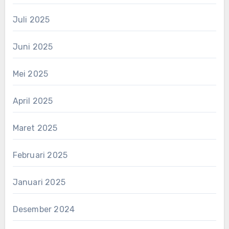
Juli 2025
Juni 2025
Mei 2025
April 2025
Maret 2025
Februari 2025
Januari 2025
Desember 2024