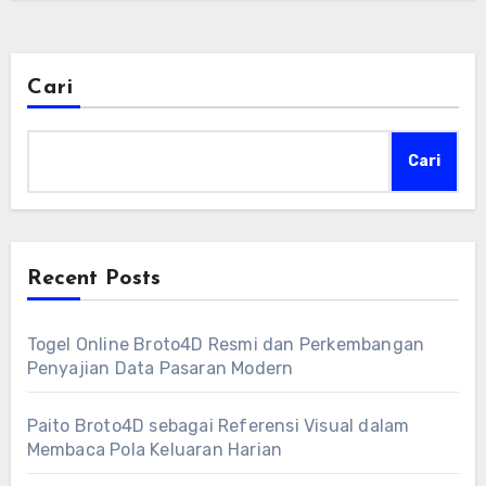
Cari
Cari
Recent Posts
Togel Online Broto4D Resmi dan Perkembangan
Penyajian Data Pasaran Modern
Paito Broto4D sebagai Referensi Visual dalam
Membaca Pola Keluaran Harian