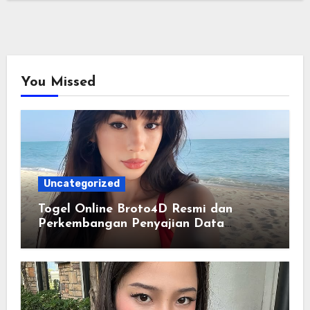
You Missed
Uncategorized
Togel Online Broto4D Resmi dan
Perkembangan Penyajian Data
Pasaran Modern