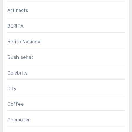
Artifacts
BERITA
Berita Nasional
Buah sehat
Celebrity
City
Coffee
Computer